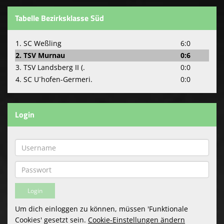
Tabelle Bezirksklasse Süd
1. SC Weßling
6:0
2. TSV Murnau
0:6
3. TSV Landsberg II (.
0:0
4. SC U´hofen-Germeri.
0:0
Login
Um dich einloggen zu können, müssen 'Funktionale
Cookies' gesetzt sein.
Cookie-Einstellungen ändern