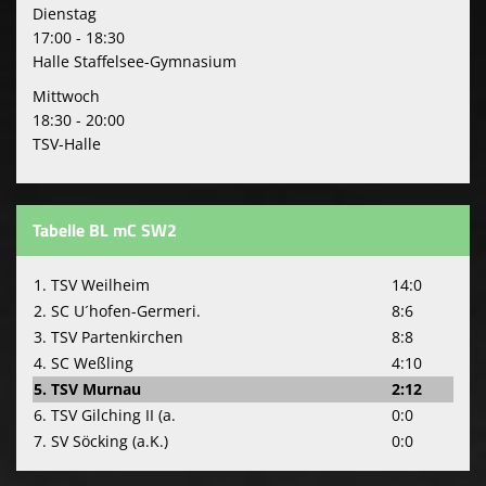
Dienstag
17:00 - 18:30
Halle Staffelsee-Gymnasium
Mittwoch
18:30 - 20:00
TSV-Halle
Tabelle BL mC SW2
1. TSV Weilheim
14:0
2. SC U´hofen-Germeri.
8:6
3. TSV Partenkirchen
8:8
4. SC Weßling
4:10
5. TSV Murnau
2:12
6. TSV Gilching II (a.
0:0
7. SV Söcking (a.K.)
0:0