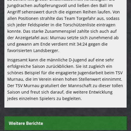
Jungdrachen
aufopferungsvoll
und
ließen
den
Ball
im
Angriff
sehenswert
durch
die
eigenen
Reihen
laufen.
Von
allen
Positionen
strahlte
das
Team
Torgefahr
aus,
sodass
sich
jeder
Feldspieler
in
die
Torschützenliste
eintragen
konnte.
Das
starke
Zusammenspiel
zahlte
sich
auch
auf
der
Anzeigetafel
aus:
Murnau
setzte
sich
zunehmend
ab
und
gewann
am
Ende
verdient
mit
34:
24
gegen
die
favorisierten
Landsberger.
Insgesamt
kann
die
männliche
D-
Jugend
auf
eine
sehr
erfolgreiche
Saison
zurückblicken.
Sie
ist
zugleich
ein
schönes
Beispiel
für
die
engagierte
Jugendarbeit
beim
TSV
Murnau,
die
im
Verein
einen
hohen
Stellenwert
einnimmt.
Der
TSV
Murnau
gratuliert
der
Mannschaft
zu
dieser
tollen
Saison
und
freut
sich
darauf,
die
weitere
Entwicklung
jedes
einzelnen
Spielers
zu
begleiten.
Weitere Berichte