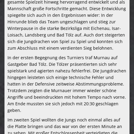
gesamte
Spielzeit
hinweg
hervorragend
entwickelt
und
als
Mannschaft
große
Fortschritte
gemacht.
Diese
Entwicklung
spiegelte
sich
auch
in
den
Ergebnissen
wider:
In
der
Hinrunde
blieb
das
Team
ungeschlagen
und
stieg
zur
Winterpause
in
die
starke
Bezirksliga
mit
Eichenau,
Isar-
Loisach,
Landsberg
und
Bad
Tölz
auf.
Auch
dort
steigerten
sich
die
Jungdrachen
von
Spiel
zu
Spiel
und
konnten
sich
zum
Abschluss
mit
einem
verdienten
Sieg
belohnen.
In
der
ersten
Begegnung
des
Turniers
traf
Murnau
auf
Gastgeber
Bad
Tölz.
Die
Tölzer
präsentierten
sich
sehr
spielstark
und
agierten
nahezu
fehlerfrei.
Die
Jungdrachen
hingegen
leisteten
sich
einige
technische
Fehler
und
hatten
in
der
Defensive
zeitweise
Abstimmungsprobleme.
Trotzdem
zeigten
die
Murnauer
immer
wieder
schöne
Angriffe
und
beeindruckten
mit
hohem
Tempo
nach
vorne.
Am
Ende
mussten
sie
sich
jedoch
mit
20:
30
geschlagen
geben.
Im
zweiten
Spiel
wollten
die
Jungs
noch
einmal
alles
auf
die
Platte
bringen
und
das
war
von
der
ersten
Minute
an
zu
sehen.
Mit
großer
Entschlossenheit
verteidigten
die