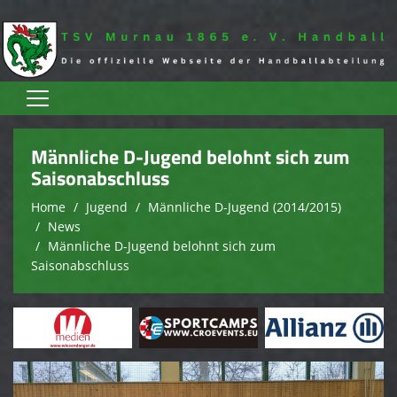
Home
Männliche D-Jugend belohnt sich zum
Aktive
Saisonabschluss
Home
Jugend
Männliche D-Jugend (2014/2015)
Jugend
News
Spielplan
Männliche D-Jugend belohnt sich zum
Saisonabschluss
Trainingszeiten
Terminkalender
Sponsoren
Verein