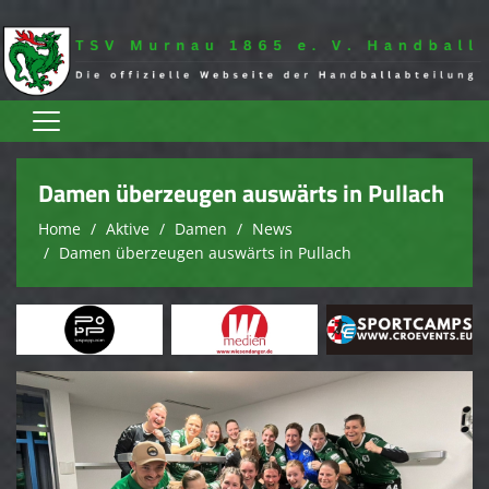
Home
Damen überzeugen auswärts in Pullach
Aktive
Home
Aktive
Damen
News
Damen überzeugen auswärts in Pullach
Jugend
Spielplan
Trainingszeiten
Terminkalender
Sponsoren
Verein