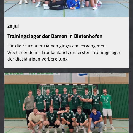
Kontaktformular
TSV Murnau 1865 e. V.
20 Jul
Trainingslager der Damen in Dietenhofen
Für die Murnauer Damen ging's am vergangenen
Wochenende ins Frankenland zum ersten Trainingslager
der diesjährigen Vorbereitung